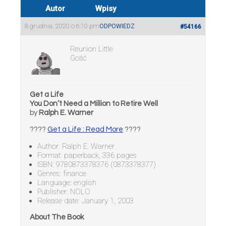
Autor
Wpisy
8 grudnia, 2020 o 6:10 pm
ODPOWIEDZ
#54166
Reunion Little
Gość
Get a Life
You Don’t Need a Million to Retire Well
by
Ralph E. Warner
????
Get a Life : Read More
????
Author: Ralph E. Warner
Format: paperback, 336 pages
ISBN: 9780873378376 (0873378377)
Genres: finance
Language: english
Publisher: NOLO
Release date: January 1, 2003
About The Book