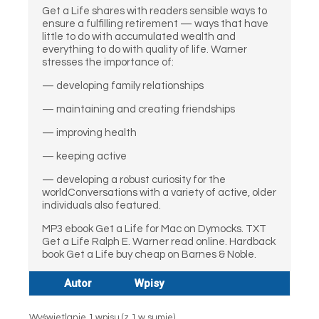
Get a Life shares with readers sensible ways to
ensure a fulfilling retirement — ways that have
little to do with accumulated wealth and
everything to do with quality of life. Warner
stresses the importance of:
— developing family relationships
— maintaining and creating friendships
— improving health
— keeping active
— developing a robust curiosity for the
worldConversations with a variety of active, older
individuals also featured.
MP3 ebook Get a Life for Mac on Dymocks. TXT
Get a Life Ralph E. Warner read online. Hardback
book Get a Life buy cheap on Barnes & Noble.
Autor
Wpisy
Wyświetlanie 1 wpisu (z 1 w sumie)