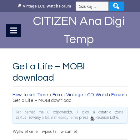
Skip
Szukaj:
Vintage LCD Watch Forum
to
Content
CITIZEN Ana Digi
Temp
Get a Life – MOBI
download
How to set Time
›
Fora
›
Vintage LCD Watch Forum
›
Get a Life – MOBI download
Ten temat ma 0 odpowiedzi, 1 głos, a ostatnio został
zaktualizowany
5 lat, 8 miesięcy temu
przez
Reunion Little
.
Wyświetlanie 1 wpisu (z 1 w sumie)