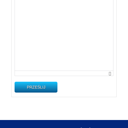
PRZEŚLIJ