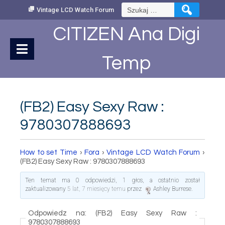
Skip
Szukaj:
Vintage LCD Watch Forum
to
Content
CITIZEN Ana Digi
Temp
(FB2) Easy Sexy Raw :
9780307888693
How to set Time
›
Fora
›
Vintage LCD Watch Forum
›
(FB2) Easy Sexy Raw : 9780307888693
Ten temat ma 0 odpowiedzi, 1 głos, a ostatnio został
zaktualizowany
5 lat, 7 miesięcy temu
przez
Ashley Burrese
.
Odpowiedz na: (FB2) Easy Sexy Raw :
9780307888693