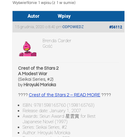
Wyświetlanie 1 wpisu (z 1 w sumie)
Autor
Wpisy
15 grudnia, 2020 o 8:40 pm
ODPOWIEDZ
#56112
Brenda Carder
Gość
Crest of the Stars 2
A Modest War
(Seikai Series, #2)
by
Hiroyuki Morioka
????
Crest of the Stars 2 – READ MORE
????
ISBN: 9781598165760 (1598165763)
Release date: January 1, 2007
Awards: Seiun Award 星雲賞 for Best
Japanese Novel (1997)
Series: Seikai Series, #2
Author: Hiroyuki Morioka