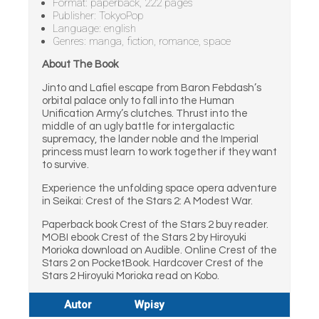
Format: paperback, 222 pages
Publisher: TokyoPop
Language: english
Genres: manga, fiction, romance, space
About The Book
Jinto and Lafiel escape from Baron Febdash’s
orbital palace only to fall into the Human
Unification Army’s clutches. Thrust into the
middle of an ugly battle for intergalactic
supremacy, the lander noble and the Imperial
princess must learn to work together if they want
to survive.
Experience the unfolding space opera adventure
in Seikai: Crest of the Stars 2: A Modest War.
Paperback book Crest of the Stars 2 buy reader.
MOBI ebook Crest of the Stars 2 by Hiroyuki
Morioka download on Audible. Online Crest of the
Stars 2 on PocketBook. Hardcover Crest of the
Stars 2 Hiroyuki Morioka read on Kobo.
Autor
Wpisy