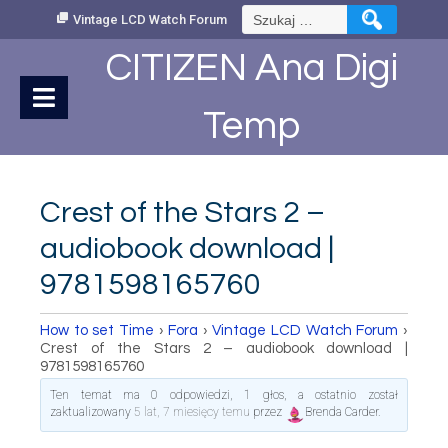
Skip
Szukaj:
Vintage LCD Watch Forum
to
Content
CITIZEN Ana Digi
Temp
Crest of the Stars 2 –
audiobook download |
9781598165760
How to set Time
›
Fora
›
Vintage LCD Watch Forum
›
Crest of the Stars 2 – audiobook download |
9781598165760
Ten temat ma 0 odpowiedzi, 1 głos, a ostatnio został
zaktualizowany
5 lat, 7 miesięcy temu
przez
Brenda Carder
.