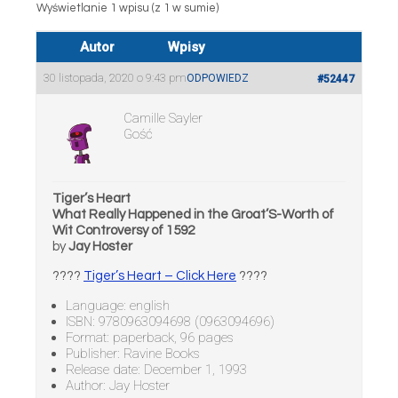
Wyświetlanie 1 wpisu (z 1 w sumie)
Autor
Wpisy
30 listopada, 2020 o 9:43 pm
ODPOWIEDZ
#52447
Camille Sayler
Gość
Tiger’s Heart
What Really Happened in the Groat’S-Worth of
Wit Controversy of 1592
by
Jay Hoster
????
Tiger’s Heart – Click Here
????
Language: english
ISBN: 9780963094698 (0963094696)
Format: paperback, 96 pages
Publisher: Ravine Books
Release date: December 1, 1993
Author: Jay Hoster