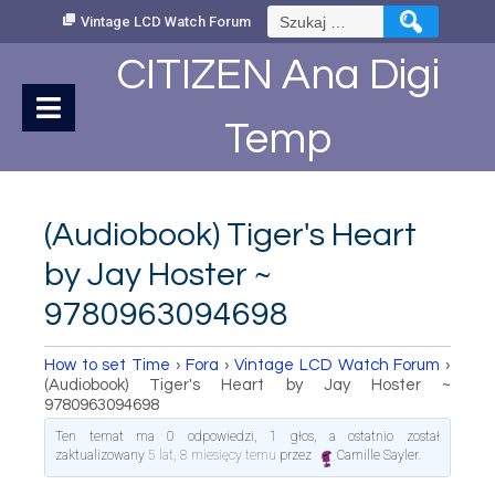
Skip
Szukaj:
Vintage LCD Watch Forum
to
Content
CITIZEN Ana Digi
Temp
(Audiobook) Tiger's Heart
by Jay Hoster ~
9780963094698
How to set Time
›
Fora
›
Vintage LCD Watch Forum
›
(Audiobook) Tiger's Heart by Jay Hoster ~
9780963094698
Ten temat ma 0 odpowiedzi, 1 głos, a ostatnio został
zaktualizowany
5 lat, 8 miesięcy temu
przez
Camille Sayler
.