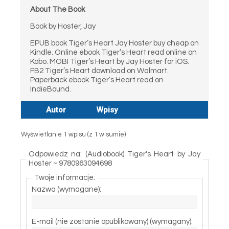
About The Book
Book by Hoster, Jay
EPUB book Tiger’s Heart Jay Hoster buy cheap on
Kindle. Online ebook Tiger’s Heart read online on
Kobo. MOBI Tiger’s Heart by Jay Hoster for iOS.
FB2 Tiger’s Heart download on Walmart.
Paperback ebook Tiger’s Heart read on
IndieBound.
Autor
Wpisy
Wyświetlanie 1 wpisu (z 1 w sumie)
Odpowiedz na: (Audiobook) Tiger's Heart by Jay
Hoster ~ 9780963094698
Twoje informacje:
Nazwa (wymagane):
E-mail (nie zostanie opublikowany) (wymagany):