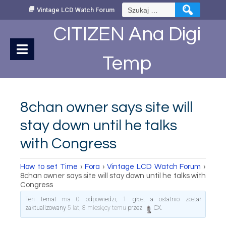
Skip
Szukaj:
Vintage LCD Watch Forum
to
Content
CITIZEN Ana Digi
Temp
8chan owner says site will
stay down until he talks
with Congress
How to set Time
›
Fora
›
Vintage LCD Watch Forum
›
8chan owner says site will stay down until he talks with
Congress
Ten temat ma 0 odpowiedzi, 1 głos, a ostatnio został
zaktualizowany
5 lat, 8 miesięcy temu
przez
CX
.