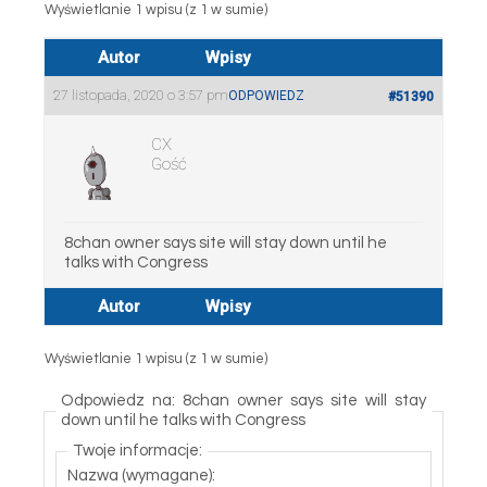
Wyświetlanie 1 wpisu (z 1 w sumie)
Autor
Wpisy
27 listopada, 2020 o 3:57 pm
ODPOWIEDZ
#51390
CX
Gość
8chan owner says site will stay down until he
talks with Congress
Autor
Wpisy
Wyświetlanie 1 wpisu (z 1 w sumie)
Odpowiedz na: 8chan owner says site will stay
down until he talks with Congress
Twoje informacje:
Nazwa (wymagane):