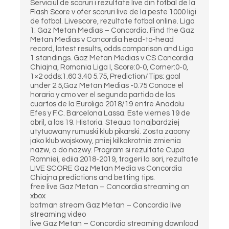
Serviciul de scoruri i rezultate live din fotbal de la
Flash Score v ofer scoruri live de la peste 1000 ligi
de fotbal. Livescore, rezultate fotbal online. Liga
1: Gaz Metan Medias – Concordia. Find the Gaz
Metan Medias v Concordia head-to-head
record, latest results, odds comparison and Liga
1 standings. Gaz Metan Medias v CS Concordia
Chiajna, Romania Liga I, Score:0-0, Corner:0-0,
1×2 odds:1.60 3.40 5.75, Prediction/Tips: goal
under 2.5,Gaz Metan Medias -0.75 Conoce el
horario y cmo ver el segundo partido de los
cuartos de la Euroliga 2018/19 entre Anadolu
Efes y F.C. Barcelona Lassa. Este viernes 19 de
abril, a las 19. Historia. Steaua to najbardziej
utytuowany rumuski klub pikarski. Zosta zaoony
jako klub wojskowy, pniej kilkakrotnie zmienia
nazw, a do nazwy. Program si rezultate Cupa
Romniei, ediia 2018-2019, trageri la sori, rezultate
LIVE SCORE Gaz Metan Media vs Concordia
Chiajna predictions and betting tips.
free live Gaz Metan – Concordia streaming on
xbox
batman stream Gaz Metan – Concordia live
streaming video
live Gaz Metan – Concordia streaming download