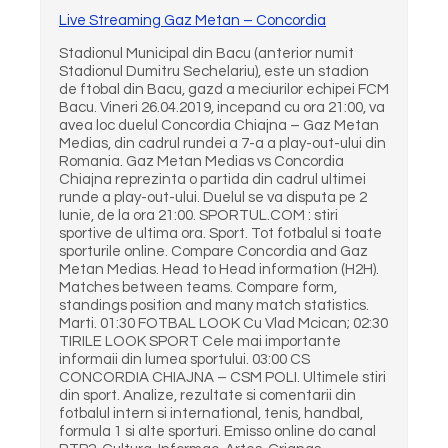
Live Streaming Gaz Metan – Concordia
Stadionul Municipal din Bacu (anterior numit
Stadionul Dumitru Sechelariu), este un stadion
de ftobal din Bacu, gazd a meciurilor echipei FCM
Bacu. Vineri 26.04.2019, incepand cu ora 21:00, va
avea loc duelul Concordia Chiajna – Gaz Metan
Medias, din cadrul rundei a 7-a a play-out-ului din
Romania. Gaz Metan Medias vs Concordia
Chiajna reprezinta o partida din cadrul ultimei
runde a play-out-ului. Duelul se va disputa pe 2
Iunie, de la ora 21:00. SPORTUL.COM : stiri
sportive de ultima ora. Sport. Tot fotbalul si toate
sporturile online. Compare Concordia and Gaz
Metan Medias. Head to Head information (H2H).
Matches between teams. Compare form,
standings position and many match statistics.
Marti. 01:30 FOTBAL LOOK Cu Vlad Mcican; 02:30
TIRILE LOOK SPORT Cele mai importante
informaii din lumea sportului. 03:00 CS
CONCORDIA CHIAJNA – CSM POLI. Ultimele stiri
din sport. Analize, rezultate si comentarii din
fotbalul intern si international, tenis, handbal,
formula 1 si alte sporturi. Emisso online do canal