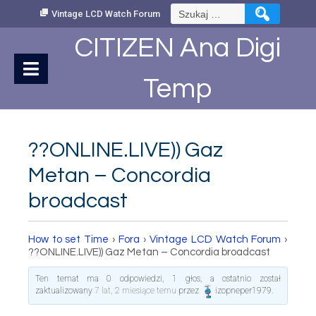
Skip
Szukaj:
Vintage LCD Watch Forum
to
Content
CITIZEN Ana Digi
Temp
??ONLINE.LIVE)) Gaz
Metan – Concordia
broadcast
How to set Time
›
Fora
›
Vintage LCD Watch Forum
›
??ONLINE.LIVE)) Gaz Metan – Concordia broadcast
Ten temat ma 0 odpowiedzi, 1 głos, a ostatnio został
zaktualizowany
7 lat, 2 miesiące temu
przez
izopneper1979
.