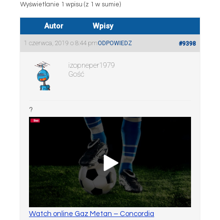
Wyświetlanie 1 wpisu (z 1 w sumie)
Autor
Wpisy
1 czerwca, 2019 o 8:44 pm
ODPOWIEDZ
#9398
izopneper1979
Gość
?
Watch online Gaz Metan – Concordia