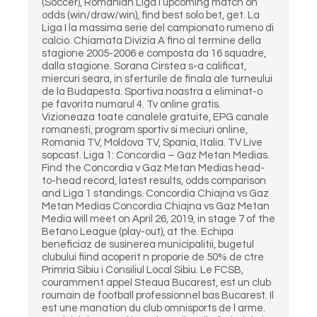
(Soccer), Romanian Liga I upcoming match on
odds (win/draw/win), find best solo bet, get. La
Liga I la massima serie del campionato rumeno di
calcio. Chiamata Divizia A fino al termine della
stagione 2005-2006 e composta da 16 squadre,
dalla stagione. Sorana Cirstea s-a calificat,
miercuri seara, in sferturile de finala ale turneului
de la Budapesta. Sportiva noastra a eliminat-o
pe favorita numarul 4. Tv online gratis.
Vizioneaza toate canalele gratuite, EPG canale
romanesti, program sportiv si meciuri online,
Romania TV, Moldova TV, Spania, Italia. TV Live
sopcast. Liga 1: Concordia – Gaz Metan Medias.
Find the Concordia v Gaz Metan Medias head-
to-head record, latest results, odds comparison
and Liga 1 standings. Concordia Chiajna vs Gaz
Metan Medias Concordia Chiajna vs Gaz Metan
Media will meet on April 26, 2019, in stage 7 of the
Betano League (play-out), at the. Echipa
beneficiaz de susinerea municipalitii, bugetul
clubului fiind acoperit n proporie de 50% de ctre
Primria Sibiu i Consiliul Local Sibiu. Le FCSB,
couramment appel Steaua Bucarest, est un club
roumain de football professionnel bas Bucarest. Il
est une manation du club omnisports de l arme.