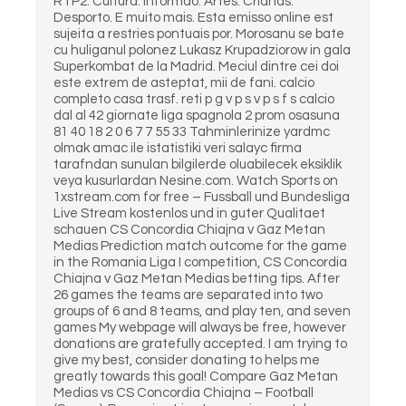
RTP2. Cultura. Informao. Artes. Crianas.
Desporto. E muito mais. Esta emisso online est
sujeita a restries pontuais por. Morosanu se bate
cu huliganul polonez Lukasz Krupadziorow in gala
Superkombat de la Madrid. Meciul dintre cei doi
este extrem de asteptat, mii de fani. calcio
completo casa trasf. reti p g v p s v p s f s calcio
dal al 42 giornate liga spagnola 2 prom osasuna
81 40 18 2 0 6 7 7 55 33 Tahminlerinize yardmc
olmak amac ile istatistiki veri salayc firma
tarafndan sunulan bilgilerde oluabilecek eksiklik
veya kusurlardan Nesine.com. Watch Sports on
1xstream.com for free – Fussball und Bundesliga
Live Stream kostenlos und in guter Qualitaet
schauen CS Concordia Chiajna v Gaz Metan
Medias Prediction match outcome for the game
in the Romania Liga I competition, CS Concordia
Chiajna v Gaz Metan Medias betting tips. After
26 games the teams are separated into two
groups of 6 and 8 teams, and play ten, and seven
games My webpage will always be free, however
donations are gratefully accepted. I am trying to
give my best, consider donating to helps me
greatly towards this goal! Compare Gaz Metan
Medias vs CS Concordia Chiajna – Football