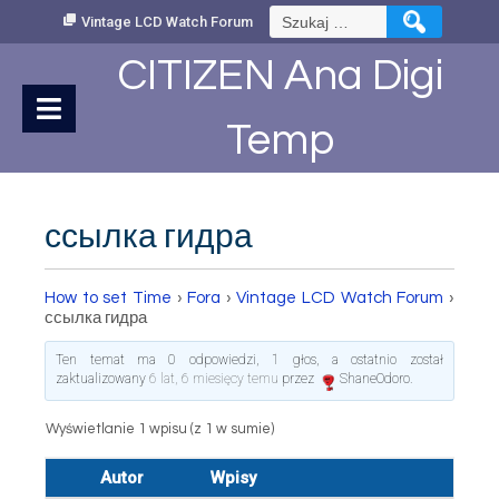
Skip
Szukaj:
Vintage LCD Watch Forum
to
Content
CITIZEN Ana Digi
Temp
ссылка гидра
How to set Time
›
Fora
›
Vintage LCD Watch Forum
›
ссылка гидра
Ten temat ma 0 odpowiedzi, 1 głos, a ostatnio został
zaktualizowany
6 lat, 6 miesięcy temu
przez
ShaneOdoro
.
Wyświetlanie 1 wpisu (z 1 w sumie)
Autor
Wpisy