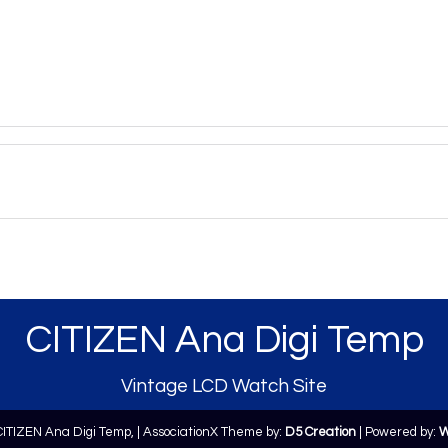
CITIZEN Ana Digi Temp
Vintage LCD Watch Site
CITIZEN Ana Digi Temp,
| AssociationX Theme by:
D5 Creation
| Powered by:
W