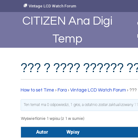
Skip
Vintage LCD Watch Forum
to
Content
CITIZEN Ana Digi
Temp
??? ? ???? ?????? ?
How to set Time
›
Fora
›
Vintage LCD Watch Forum
›
???
Ten temat ma 0 odpowiedzi, 1 głos, a ostatnio został zaktualizowany
11
Wyświetlanie 1 wpisu (z 1 w sumie)
Autor
Wpisy