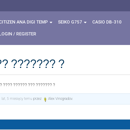
CITIZEN ANA DIGI TEMP
SEIKO G757
CASIO DB-310
LOGIN / REGISTER
?? ??????? ?
 ? ???? ?????? ??? ??????? ?
 lat, 5 miesięcy temu
przez
Alex Vinogradov
.