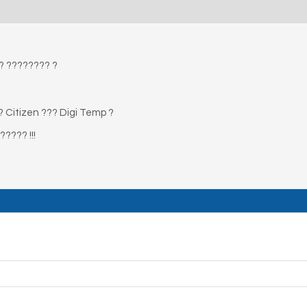
?? ???????? ?
 Citizen ??? Digi Temp ?
???? !!!