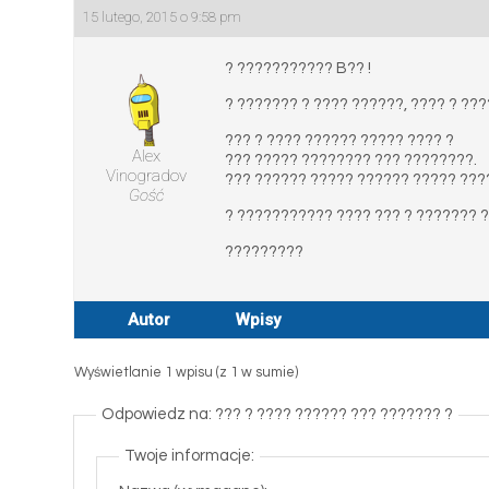
15 lutego, 2015 o 9:58 pm
? ??????????? B?? !
? ??????? ? ???? ??????, ???? ? ??
??? ? ???? ?????? ????? ???? ?
Alex
??? ????? ???????? ??? ????????.
Vinogradov
??? ?????? ????? ?????? ????? ????
Gość
? ??????????? ???? ??? ? ??????? ??
?????????
Autor
Wpisy
Wyświetlanie 1 wpisu (z 1 w sumie)
Odpowiedz na: ??? ? ???? ?????? ??? ??????? ?
Twoje informacje: