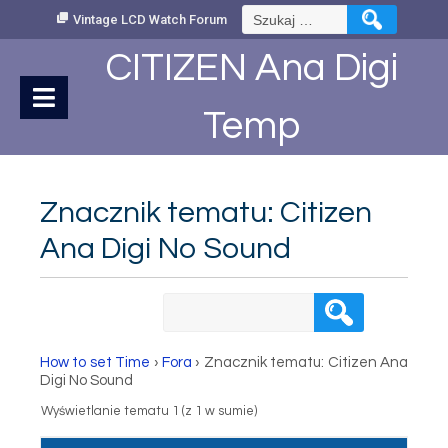
Skip
Szukaj:
Vintage LCD Watch Forum
to
Content
CITIZEN Ana Digi
Temp
Znacznik tematu: Citizen
Ana Digi No Sound
How to set Time
›
Fora
›
Znacznik tematu: Citizen Ana
Digi No Sound
Wyświetlanie tematu 1 (z 1 w sumie)