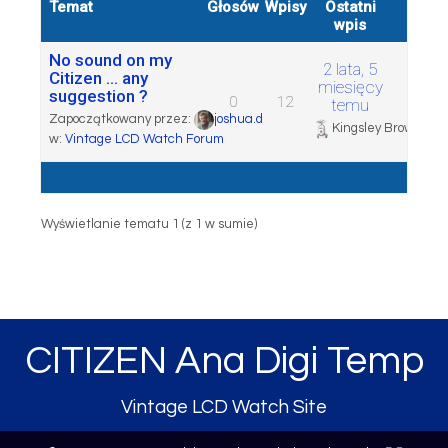
Temat
Głosów
Wpisy
Ostatni
wpis
No sound on my
2 lata, 5
Citizen … any
miesięcy
suggestion ?
0
12
temu
Zapoczątkowany przez:
joshua.d
Kingsley Brown
w:
Vintage LCD Watch Forum
Wyświetlanie tematu 1 (z 1 w sumie)
CITIZEN Ana Digi Temp
Vintage LCD Watch Site