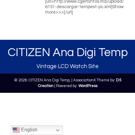
[url=http://www.cgeminfos.ma/upload/
6151-descargar-tempest-pc.xml]Show
more>>>[/url]
CITIZEN Ana Digi Temp
Vintage LCD Watch Site
© 2026: CITIZEN Ana Digi Temp,
| AssociationX Theme by:
D5
Creation
| Powered by:
WordPress
English