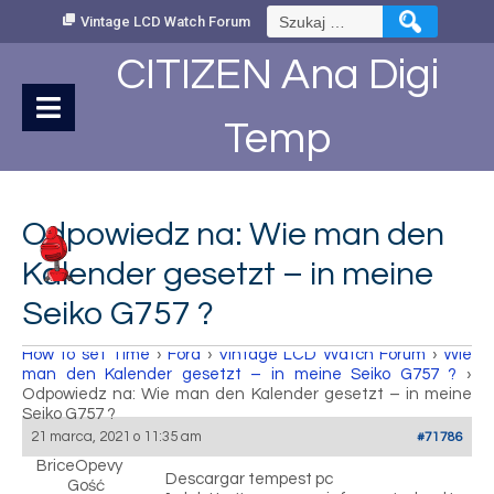
Skip
Szukaj:
Vintage LCD Watch Forum
to
Content
CITIZEN Ana Digi
Temp
Odpowiedz na: Wie man den
Kalender gesetzt – in meine
Seiko G757 ?
How to set Time
›
Fora
›
Vintage LCD Watch Forum
›
Wie
man den Kalender gesetzt – in meine Seiko G757 ?
›
Odpowiedz na: Wie man den Kalender gesetzt – in meine
Seiko G757 ?
21 marca, 2021 o 11:35 am
#71786
BriceOpevy
Descargar tempest pc
Gość