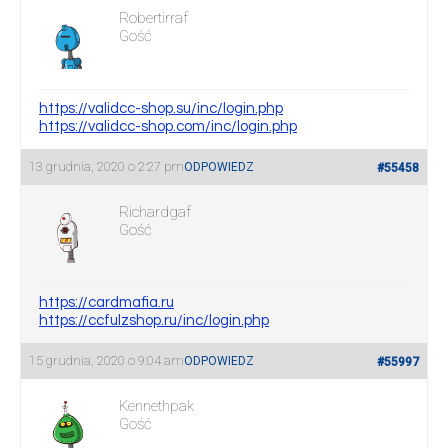
Robertirraf
Gość
https://validcc-shop.su/inc/login.php
https://validcc-shop.com/inc/login.php
13 grudnia, 2020 o 2:27 pm
ODPOWIEDZ
#55458
Richardgaf
Gość
https://cardmafia.ru
https://ccfulzshop.ru/inc/login.php
15 grudnia, 2020 o 9:04 am
ODPOWIEDZ
#55997
Kennethpak
Gość