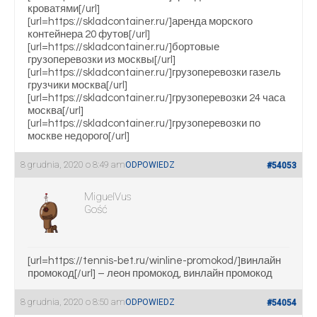
кроватями[/url]
[url=https://skladcontainer.ru/]аренда морского
контейнера 20 футов[/url]
[url=https://skladcontainer.ru/]бортовые
грузоперевозки из москвы[/url]
[url=https://skladcontainer.ru/]грузоперевозки газель
грузчики москва[/url]
[url=https://skladcontainer.ru/]грузоперевозки 24 часа
москва[/url]
[url=https://skladcontainer.ru/]грузоперевозки по
москве недорого[/url]
8 grudnia, 2020 o 8:49 am
ODPOWIEDZ
#54053
MiguelVus
Gość
[url=https://tennis-bet.ru/winline-promokod/]винлайн
промокод[/url] – леон промокод, винлайн промокод
8 grudnia, 2020 o 8:50 am
ODPOWIEDZ
#54054