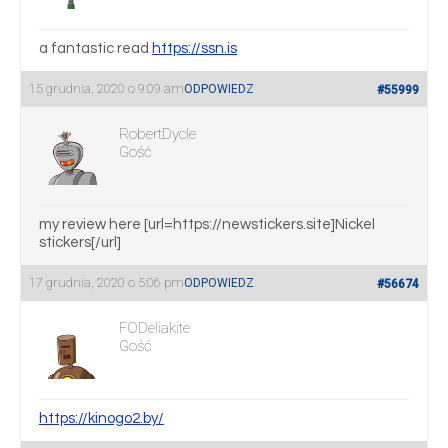
a fantastic read
https://ssn.is
15 grudnia, 2020 o 9:09 am
ODPOWIEDZ
#55999
RobertDycle
Gość
my review here [url=https://newstickers.site]Nickel
stickers[/url]
17 grudnia, 2020 o 5:06 pm
ODPOWIEDZ
#56674
FODeliakite
Gość
https://kinogo2.by/