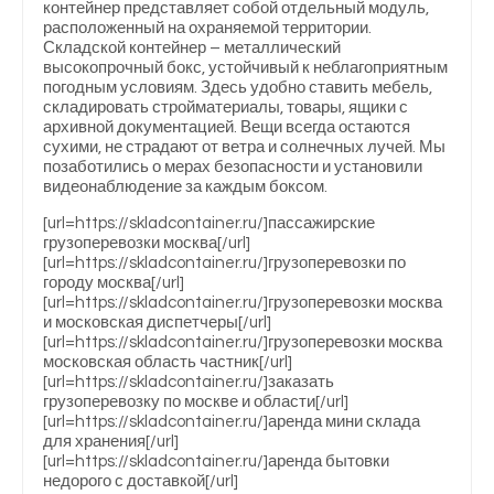
контейнер представляет собой отдельный модуль,
расположенный на охраняемой территории.
Складской контейнер – металлический
высокопрочный бокс, устойчивый к неблагоприятным
погодным условиям. Здесь удобно ставить мебель,
складировать стройматериалы, товары, ящики с
архивной документацией. Вещи всегда остаются
сухими, не страдают от ветра и солнечных лучей. Мы
позаботились о мерах безопасности и установили
видеонаблюдение за каждым боксом.
[url=https://skladcontainer.ru/]пассажирские
грузоперевозки москва[/url]
[url=https://skladcontainer.ru/]грузоперевозки по
городу москва[/url]
[url=https://skladcontainer.ru/]грузоперевозки москва
и московская диспетчеры[/url]
[url=https://skladcontainer.ru/]грузоперевозки москва
московская область частник[/url]
[url=https://skladcontainer.ru/]заказать
грузоперевозку по москве и области[/url]
[url=https://skladcontainer.ru/]аренда мини склада
для хранения[/url]
[url=https://skladcontainer.ru/]аренда бытовки
недорого с доставкой[/url]