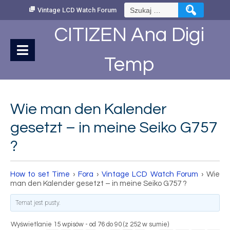
Skip
Szukaj:
Vintage LCD Watch Forum
to
Content
CITIZEN Ana Digi
Temp
Wie man den Kalender
gesetzt – in meine Seiko G757
?
How to set Time
›
Fora
›
Vintage LCD Watch Forum
›
Wie
man den Kalender gesetzt – in meine Seiko G757 ?
Temat jest pusty.
Wyświetlanie 15 wpisów - od 76 do 90 (z 252 w sumie)