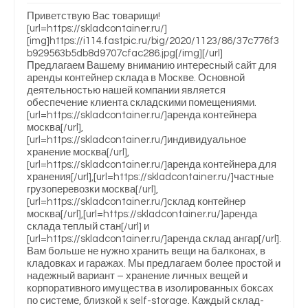
Приветствую Вас товарищи!
[url=https://skladcontainer.ru/]
[img]https://i114.fastpic.ru/big/2020/1123/86/37c776f3
b929563b5db8d9707cfac286.jpg[/img][/url]
Предлагаем Вашему вниманию интересный сайт для
аренды контейнер склада в Москве. Основной
деятельностью нашей компании является
обеспечение клиента складскими помещениями.
[url=https://skladcontainer.ru/]аренда контейнера
москва[/url],
[url=https://skladcontainer.ru/]индивидуальное
хранение москва[/url],
[url=https://skladcontainer.ru/]аренда контейнера для
хранения[/url],[url=https://skladcontainer.ru/]частные
грузоперевозки москва[/url],
[url=https://skladcontainer.ru/]склад контейнер
москва[/url],[url=https://skladcontainer.ru/]аренда
склада теплый стан[/url] и
[url=https://skladcontainer.ru/]аренда склад ангар[/url].
Вам больше не нужно хранить вещи на балконах, в
кладовках и гаражах. Мы предлагаем более простой и
надежный вариант – хранение личных вещей и
корпоративного имущества в изолированных боксах
по системе, близкой к self-storage. Каждый склад-