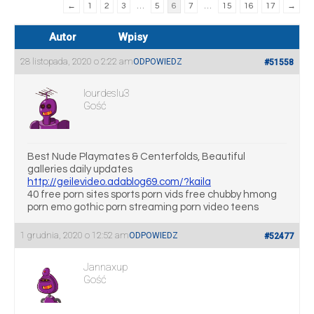
←
1
2
3
…
5
6
7
…
15
16
17
→
Autor
Wpisy
28 listopada, 2020 o 2:22 am
ODPOWIEDZ
#51558
lourdeslu3
Gość
Best Nude Playmates & Centerfolds, Beautiful
galleries daily updates
http://geilevideo.adablog69.com/?kaila
40 free porn sites sports porn vids free chubby hmong
porn emo gothic porn streaming porn video teens
1 grudnia, 2020 o 12:52 am
ODPOWIEDZ
#52477
Jannaxup
Gość