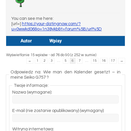
You can see me here:
[url=]
https://your-datingnow.com/?
u=0wwkd06&o=1n38ykb&t=forum%5B/url%5D
Autor
Wpisy
Wyświetlanie 15 wpisów - od 76 do 90 (z 252 w sumie)
←
1
2
3
…
5
6
7
…
15
16
17
→
Odpowiedz na: Wie man den Kalender gesetzt – in
meine Seiko G757 ?
Twoje informacje:
Nazwa (wymagane):
E-mail (nie zostanie opublikowany) (wymagany):
Witryna internetowa: