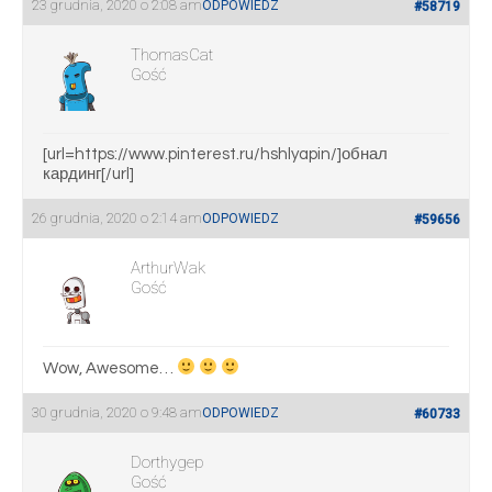
23 grudnia, 2020 o 2:08 am
ODPOWIEDZ
#58719
ThomasCat
Gość
[url=https://www.pinterest.ru/hshlyapin/]обнал
кардинг[/url]
26 grudnia, 2020 o 2:14 am
ODPOWIEDZ
#59656
ArthurWak
Gość
Wow, Awesome…
30 grudnia, 2020 o 9:48 am
ODPOWIEDZ
#60733
Dorthygep
Gość