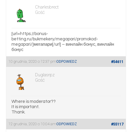
Charlesbrect
Gość
[url=https://bonus-
betting.ru/bukmekery/megapari/promokod-
megapari/]мегапари[/url] – винлайн бонус, винлайн
бонус
10 grudnia, 2020 o 12:37 pm
ODPOWIEDZ
#54611
Duglasrpz
Gość
Where is moderator??
It is important.
Thank.
12 grudnia, 2020 o 10:04 am
ODPOWIEDZ
#55117