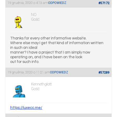
19 grudnia, 2020 o 4:13 am
ODPOWIEDZ
#57172
NO
Gość
Thanks for every other informative website.
Where else may I get that kind of information written
in such an ideal
manner? I have a project that I am simply now
operating on, and I have been on the look
out for such info.
19 grudnia, 2020 o 11:21 am
ODPOWIEDZ
#57289
Kennethglott
Gość
https://luxecc.me/