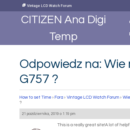
Skip
Vintage LCD Watch Forum
to
Content
CITIZEN Ana Digi
Temp
Odpowiedz na: Wie 
G757 ?
How to set Time
›
Fora
›
Vintage LCD Watch Forum
›
Wie
?
21 października, 2019 o 1:19 pm
This is a really great site!A lot of hel