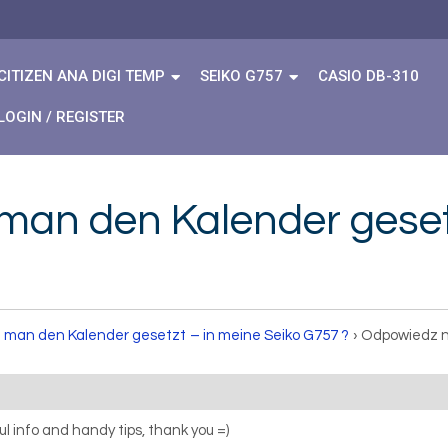
CITIZEN ANA DIGI TEMP
SEIKO G757
CASIO DB-310
LOGIN / REGISTER
man den Kalender gesetz
 man den Kalender gesetzt – in meine Seiko G757 ?
›
Odpowiedz n
pful info and handy tips, thank you =)