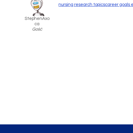
nursing research topics
career goals 
StephenAxo
ca
Gość