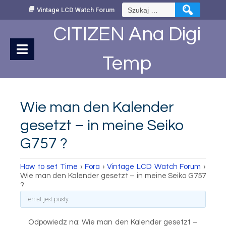
Skip
Szukaj:
Vintage LCD Watch Forum
to
Content
CITIZEN Ana Digi
Temp
Wie man den Kalender
gesetzt – in meine Seiko
G757 ?
How to set Time
›
Fora
›
Vintage LCD Watch Forum
›
Wie man den Kalender gesetzt – in meine Seiko G757
?
Temat jest pusty.
Odpowiedz na: Wie man den Kalender gesetzt –