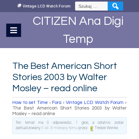
Skip
Szukaj:
Vintage LCD Watch Forum
to
Content
CITIZEN Ana Digi
Temp
The Best American Short
Stories 2003 by Walter
Mosley – read online
How to set Time
›
Fora
›
Vintage LCD Watch Forum
›
The Best American Short Stories 2003 by Walter
Mosley – read online
Ten temat ma 0 odpowiedzi, 1 głos, a ostatnio został
zaktualizowany
5 lat, 8 miesięcy temu
przez
Tressie Wenke
.