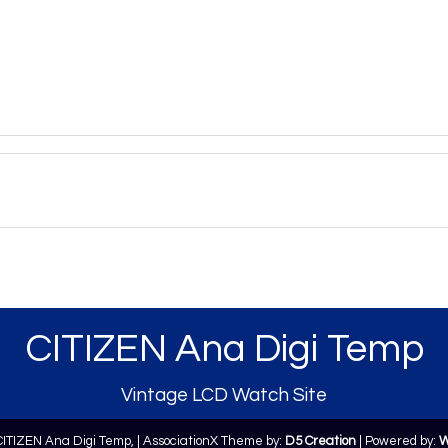
CITIZEN Ana Digi Temp
Vintage LCD Watch Site
CITIZEN Ana Digi Temp,
| AssociationX Theme by:
D5 Creation
| Powered by:
W