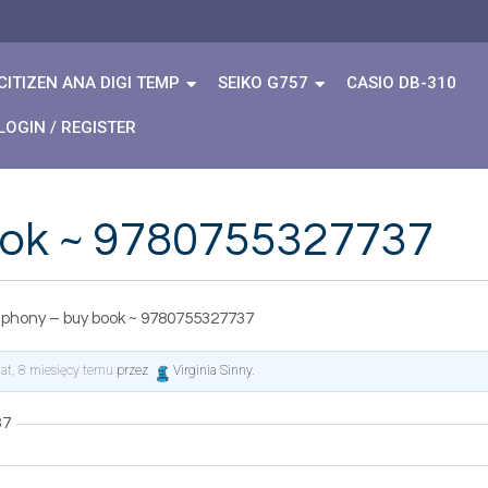
CITIZEN ANA DIGI TEMP
SEIKO G757
CASIO DB-310
LOGIN / REGISTER
ok ~ 9780755327737
phony – buy book ~ 9780755327737
lat, 8 miesięcy temu
przez
Virginia Sinny
.
37