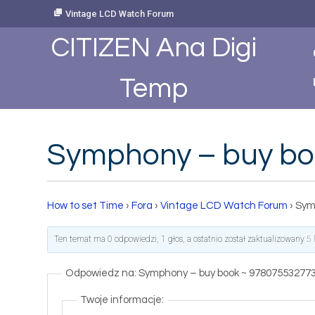
Skip
Vintage LCD Watch Forum
to
Content
CITIZEN Ana Digi
Temp
Symphony – buy bo
How to set Time
›
Fora
›
Vintage LCD Watch Forum
›
Sym
Ten temat ma 0 odpowiedzi, 1 głos, a ostatnio został zaktualizowany
5 
Odpowiedz na: Symphony – buy book ~ 97807553277
Twoje informacje: