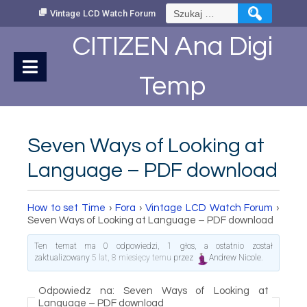
Skip
Szukaj:
Vintage LCD Watch Forum
to
Content
CITIZEN Ana Digi
Temp
Seven Ways of Looking at
Language – PDF download
How to set Time
›
Fora
›
Vintage LCD Watch Forum
›
Seven Ways of Looking at Language – PDF download
Ten temat ma 0 odpowiedzi, 1 głos, a ostatnio został
zaktualizowany
5 lat, 8 miesięcy temu
przez
Andrew Nicole
.
Odpowiedz na: Seven Ways of Looking at
Language – PDF download