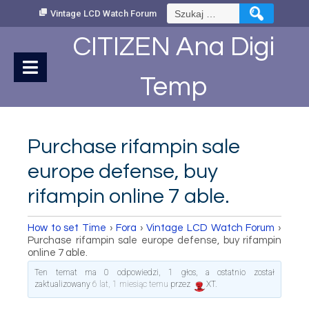
Skip
Szukaj:
Vintage LCD Watch Forum
to
Content
CITIZEN Ana Digi
Temp
Purchase rifampin sale
europe defense, buy
rifampin online 7 able.
How to set Time
›
Fora
›
Vintage LCD Watch Forum
›
Purchase rifampin sale europe defense, buy rifampin
online 7 able.
Ten temat ma 0 odpowiedzi, 1 głos, a ostatnio został
zaktualizowany
6 lat, 1 miesiąc temu
przez
XT
.