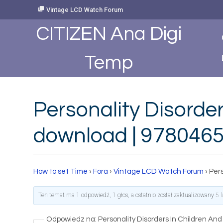
Skip
Vintage LCD Watch Forum
to
Content
CITIZEN Ana Digi
Temp
Personality Disorde
download | 978046
How to set Time
›
Fora
›
Vintage LCD Watch Forum
›
Per
Ten temat ma 1 odpowiedź, 1 głos, a ostatnio został zaktualizowany
5 
Odpowiedz na: Personality Disorders In Children An