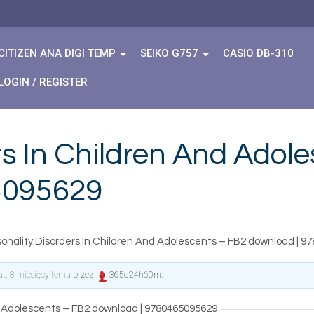
CITIZEN ANA DIGI TEMP
SEIKO G757
CASIO DB-310
LOGIN / REGISTER
rs In Children And Adol
5095629
sonality Disorders In Children And Adolescents – FB2 download | 
lat, 8 miesięcy temu
przez
365d24h60m
.
d Adolescents – FB2 download | 9780465095629