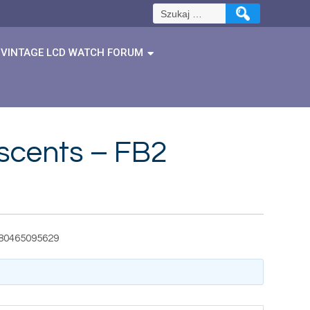
Szukaj:
VINTAGE LCD WATCH FORUM
escents – FB2
9780465095629