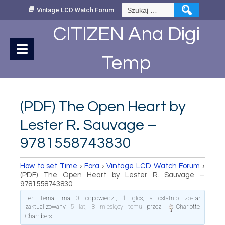
Skip
Szukaj:
Vintage LCD Watch Forum
to
Content
CITIZEN Ana Digi
Temp
(PDF) The Open Heart by
Lester R. Sauvage –
9781558743830
How to set Time
›
Fora
›
Vintage LCD Watch Forum
›
(PDF) The Open Heart by Lester R. Sauvage –
9781558743830
Ten temat ma 0 odpowiedzi, 1 głos, a ostatnio został
zaktualizowany
5 lat, 8 miesięcy temu
przez
Charlotte
Chambers
.