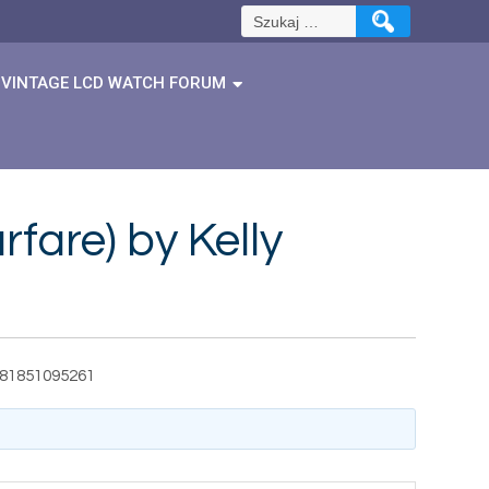
Szukaj:
VINTAGE LCD WATCH FORUM
are) by Kelly
781851095261