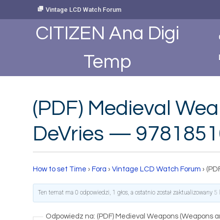
Skip
Vintage LCD Watch Forum
to
Content
CITIZEN Ana Digi
Temp
(PDF) Medieval Wea
DeVries — 978185
How to set Time
›
Fora
›
Vintage LCD Watch Forum
›
(PD
Ten temat ma 0 odpowiedzi, 1 głos, a ostatnio został zaktualizowany
5 
Odpowiedz na: (PDF) Medieval Weapons (Weapons an