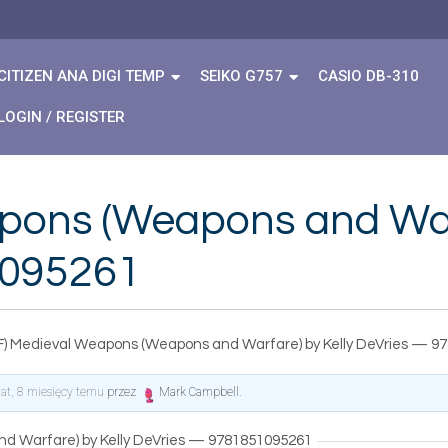
CITIZEN ANA DIGI TEMP
SEIKO G757
CASIO DB-310
LOGIN / REGISTER
pons (Weapons and Warf
1095261
F) Medieval Weapons (Weapons and Warfare) by Kelly DeVries — 9
lat, 8 miesięcy temu
przez
Mark Campbell
.
d Warfare) by Kelly DeVries — 9781851095261