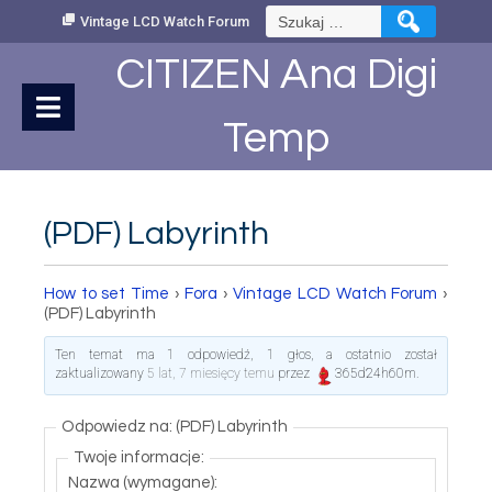
Skip
Szukaj:
Vintage LCD Watch Forum
to
Content
CITIZEN Ana Digi
Temp
(PDF) Labyrinth
How to set Time
›
Fora
›
Vintage LCD Watch Forum
›
(PDF) Labyrinth
Ten temat ma 1 odpowiedź, 1 głos, a ostatnio został
zaktualizowany
5 lat, 7 miesięcy temu
przez
365d24h60m
.
Odpowiedz na: (PDF) Labyrinth
Twoje informacje:
Nazwa (wymagane):