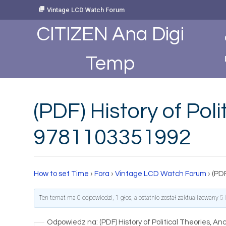
Skip
Vintage LCD Watch Forum
to
Content
CITIZEN Ana Digi
Temp
(PDF) History of Pol
9781103351992
How to set Time
›
Fora
›
Vintage LCD Watch Forum
›
(PDF
Ten temat ma 0 odpowiedzi, 1 głos, a ostatnio został zaktualizowany
5 
Odpowiedz na: (PDF) History of Political Theories, 