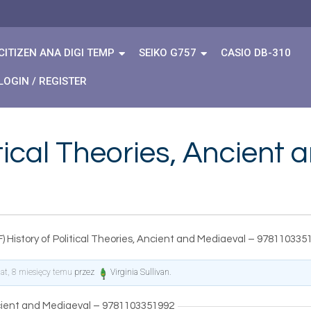
CITIZEN ANA DIGI TEMP
SEIKO G757
CASIO DB-310
LOGIN / REGISTER
itical Theories, Ancient
) History of Political Theories, Ancient and Mediaeval – 978110335
lat, 8 miesięcy temu
przez
Virginia Sullivan
.
Ancient and Mediaeval – 9781103351992