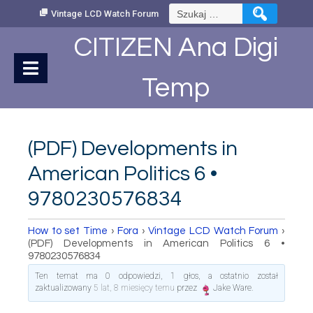
Skip
Szukaj:
Vintage LCD Watch Forum
to
Content
CITIZEN Ana Digi
Temp
(PDF) Developments in
American Politics 6 •
9780230576834
How to set Time
›
Fora
›
Vintage LCD Watch Forum
›
(PDF) Developments in American Politics 6 •
9780230576834
Ten temat ma 0 odpowiedzi, 1 głos, a ostatnio został
zaktualizowany
5 lat, 8 miesięcy temu
przez
Jake Ware
.