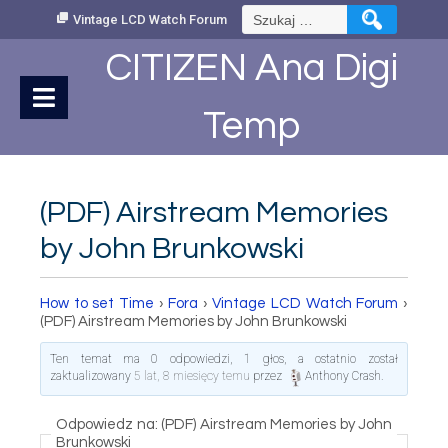
Skip
Szukaj:
Vintage LCD Watch Forum
to
Content
CITIZEN Ana Digi
Temp
(PDF) Airstream Memories
by John Brunkowski
How to set Time
›
Fora
›
Vintage LCD Watch Forum
›
(PDF) Airstream Memories by John Brunkowski
Ten temat ma 0 odpowiedzi, 1 głos, a ostatnio został
zaktualizowany
5 lat, 8 miesięcy temu
przez
Anthony Crash
.
Odpowiedz na: (PDF) Airstream Memories by John
Brunkowski