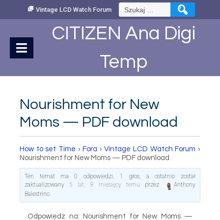
Skip
Szukaj:
Vintage LCD Watch Forum
to
Content
CITIZEN Ana Digi
Temp
Nourishment for New
Moms — PDF download
How to set Time
›
Fora
›
Vintage LCD Watch Forum
›
Nourishment for New Moms — PDF download
Ten temat ma 0 odpowiedzi, 1 głos, a ostatnio został
zaktualizowany
5 lat, 8 miesięcy temu
przez
Anthony
Balestrino
.
Odpowiedz na: Nourishment for New Moms —