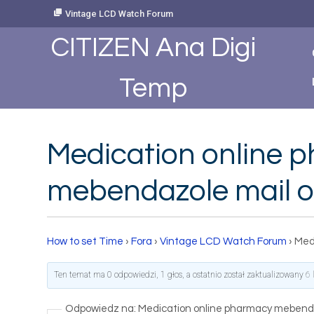
Skip
Vintage LCD Watch Forum
to
Content
CITIZEN Ana Digi
Temp
Medication online 
mebendazole mail or
How to set Time
›
Fora
›
Vintage LCD Watch Forum
›
Med
Ten temat ma 0 odpowiedzi, 1 głos, a ostatnio został zaktualizowany
6 
Odpowiedz na: Medication online pharmacy mebendaz