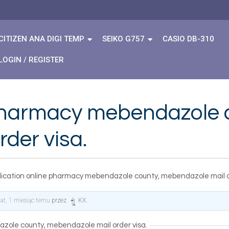
CITIZEN ANA DIGI TEMP
SEIKO G757
CASIO DB-310
LOGIN / REGISTER
pharmacy mebendazole 
der visa.
ication online pharmacy mebendazole county, mebendazole mail or
lat, 1 miesiąc temu
przez
KX
.
ole county, mebendazole mail order visa.