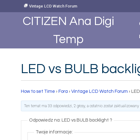
Skip
Vintage LCD Watch Forum
to
Content
CITIZEN Ana Digi
Temp
LED vs BULB backli
How to set Time
›
Fora
›
Vintage LCD Watch Forum
›
LED
Ten temat ma 33 odpowiedzi, 2 głosy, a ostatnio został zaktualizowan
Odpowiedz na: LED vs BULB backlight ?
Twoje informacje: