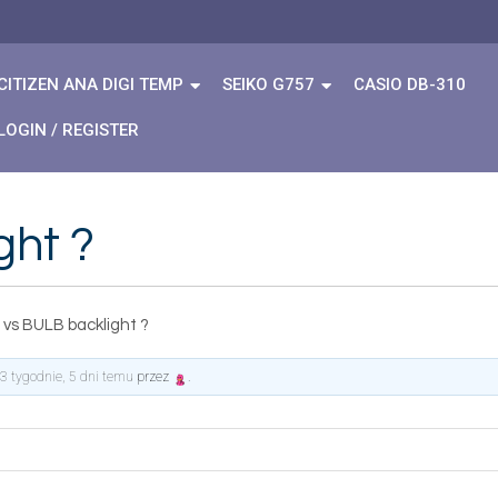
CITIZEN ANA DIGI TEMP
SEIKO G757
CASIO DB-310
LOGIN / REGISTER
ght ?
 vs BULB backlight ?
y
3 tygodnie, 5 dni temu
przez
.