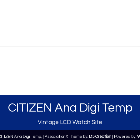
CITIZEN Ana Digi Temp
Vintage LCD Watch Site
CITIZEN Ana Digi Temp,
| AssociationX Theme by:
D5 Creation
| Powered by:
W