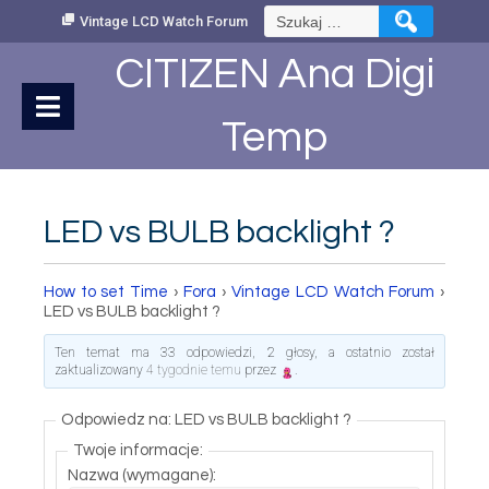
Skip
Szukaj:
Vintage LCD Watch Forum
to
Content
CITIZEN Ana Digi
Temp
LED vs BULB backlight ?
How to set Time
›
Fora
›
Vintage LCD Watch Forum
›
LED vs BULB backlight ?
Ten temat ma 33 odpowiedzi, 2 głosy, a ostatnio został
zaktualizowany
4 tygodnie temu
przez
.
Odpowiedz na: LED vs BULB backlight ?
Twoje informacje:
Nazwa (wymagane):