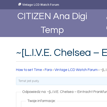
Skip
Vintage LCD Watch Forum
to
Content
CITIZEN Ana Digi
Temp
~[L.I.V.E. Chelsea – 
How to set Time
›
Fora
›
Vintage LCD Watch Forum
›
~[L.
Temat jest pusty.
Odpowiedz na: ~[L.I.V.E. Chelsea – Eintracht Frankfur
Twoje informacje: