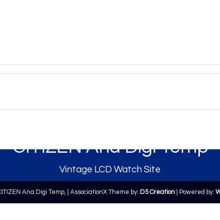
CITIZEN Ana Digi Temp
Vintage LCD Watch Site
CITIZEN Ana Digi Temp,
| AssociationX Theme by:
D5 Creation
| Powered by:
W