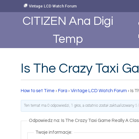
Skip
Vintage LCD Watch Forum
to
Content
CITIZEN Ana Digi
Temp
Is The Crazy Taxi G
How to set Time
›
Fora
›
Vintage LCD Watch Forum
›
Is T
Ten temat ma 0 odpowiedzi, 1 głos, a ostatnio został zaktualizowany
5 
Odpowiedz na: Is The Crazy Taxi Game Really A Clas
Twoje informacje: