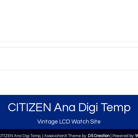
CITIZEN Ana Digi Temp
Vintage LCD Watch Site
CITIZEN Ana Digi Temp,
| AssociationX Theme by:
D5 Creation
| Powered by:
W