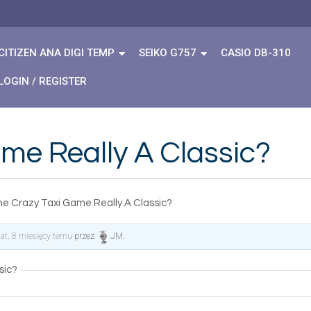
CITIZEN ANA DIGI TEMP
SEIKO G757
CASIO DB-310
LOGIN / REGISTER
ame Really A Classic?
he Crazy Taxi Game Really A Classic?
lat, 8 miesięcy temu
przez
JM
.
sic?