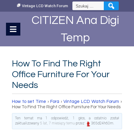
Skip
Szukaj:
Vintage LCD Watch Forum
to
Content
CITIZEN Ana Digi
Temp
How To Find The Right
Office Furniture For Your
Needs
How to set Time
›
Fora
›
Vintage LCD Watch Forum
›
How To Find The Right Office Furniture For Your Needs
Ten temat ma 1 odpowiedź, 1 głos, a ostatnio został
zaktualizowany
5 lat, 7 miesięcy temu
przez
365d24h60m
.