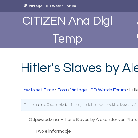
Skip
Vintage LCD Watch Forum
to
Content
CITIZEN Ana Digi
Temp
Hitler's Slaves by 
How to set Time
›
Fora
›
Vintage LCD Watch Forum
›
Hit
Ten temat ma 0 odpowiedzi, 1 głos, a ostatnio został zaktualizowany
5 
Odpowiedz na: Hitler's Slaves by Alexander von Pla
Twoje informacje: