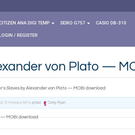
CITIZEN ANA DIGI TEMP
SEIKO G757
CASIO DB-310
LOGIN / REGISTER
Alexander von Plato — 
ler's Slaves by Alexander von Plato — MOBI download
lat, 8 miesięcy temu
przez
Corey Ryan
.
to — MOBI download