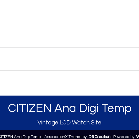
CITIZEN Ana Digi Temp
Vintage LCD Watch Site
CITIZEN Ana Digi Temp,
| AssociationX Theme by:
D5 Creation
| Powered by:
W