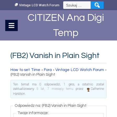
Skip
Szukaj:
Vintage LCD Watch Forum
to
Content
CITIZEN Ana Digi
Temp
(FB2) Vanish in Plain Sight
How to set Time
›
Fora
›
Vintage LCD Watch Forum
›
(FB2) Vanish in Plain Sight
Ten temat ma 0 odpowiedzi, 1 głos, a ostatnio został
zaktualizowany
5 lat, 7 miesięcy temu
przez
Catherine
Haralson
.
Odpowiedz na: (FB2) Vanish in Plain Sight
Twoje informacje: