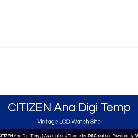
CITIZEN Ana Digi Temp
Vintage LCD Watch Site
CITIZEN Ana Digi Temp,
| AssociationX Theme by:
D5 Creation
| Powered by:
W