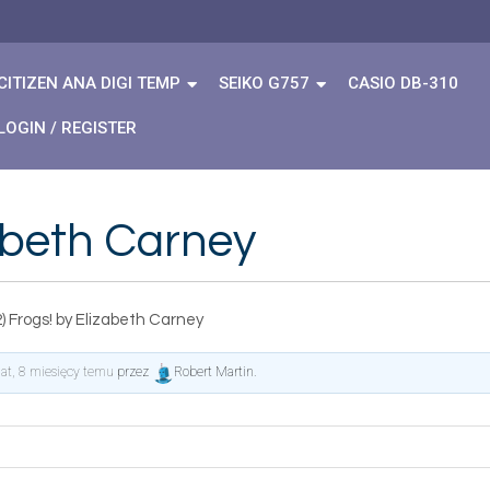
CITIZEN ANA DIGI TEMP
SEIKO G757
CASIO DB-310
LOGIN / REGISTER
zabeth Carney
) Frogs! by Elizabeth Carney
lat, 8 miesięcy temu
przez
Robert Martin
.