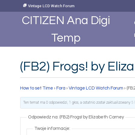
Skip
Vintage LCD Watch Forum
to
Content
CITIZEN Ana Digi
Temp
(FB2) Frogs! by Eli
How to set Time
›
Fora
›
Vintage LCD Watch Forum
›
(FB2
Ten temat ma 0 odpowiedzi, 1 głos, a ostatnio został zaktualizowany
5 
Odpowiedz na: (FB2) Frogs! by Elizabeth Carney
Twoje informacje: