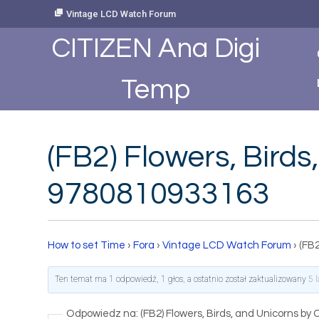
Skip
Vintage LCD Watch Forum
to
Content
CITIZEN Ana Digi
Temp
(FB2) Flowers, Bird
9780810933163
How to set Time
›
Fora
›
Vintage LCD Watch Forum
›
(FB
Ten temat ma 1 odpowiedź, 1 głos, a ostatnio został zaktualizowany
5 
Odpowiedz na: (FB2) Flowers, Birds, and Unicorns 