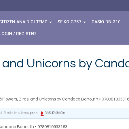
CITIZEN ANA DIGI TEMP
SEIKO G757
CASIO DB-310
LOGIN / REGISTER
s, and Unicorns by Can
2) Flowers, Birds, and Unicorns by Candace Bahouth • 97808109331
lat, 8 miesięcy temu
przez
365d24h60m
.
by Candace Bahouth • 9780810933163