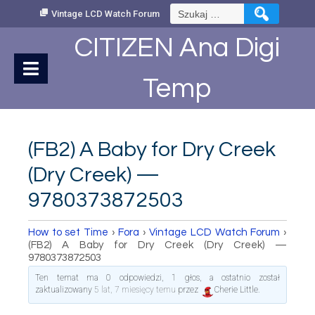
Skip
Szukaj:
Vintage LCD Watch Forum
to
Content
CITIZEN Ana Digi
Temp
(FB2) A Baby for Dry Creek
(Dry Creek) —
9780373872503
How to set Time
›
Fora
›
Vintage LCD Watch Forum
›
(FB2) A Baby for Dry Creek (Dry Creek) —
9780373872503
Ten temat ma 0 odpowiedzi, 1 głos, a ostatnio został
zaktualizowany
5 lat, 7 miesięcy temu
przez
Cherie Little
.