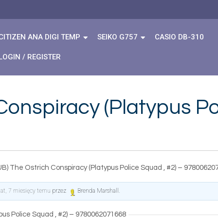
CITIZEN ANA DIGI TEMP
SEIKO G757
CASIO DB-310
LOGIN / REGISTER
Conspiracy (Platypus Pol
B) The Ostrich Conspiracy (Platypus Police Squad , #2) – 97800620
lat, 7 miesięcy temu
przez
Brenda Marshall
.
pus Police Squad , #2) – 9780062071668