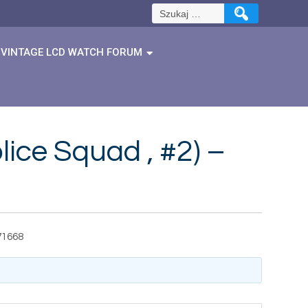
Szukaj:
VINTAGE LCD WATCH FORUM
ice Squad , #2) –
71668