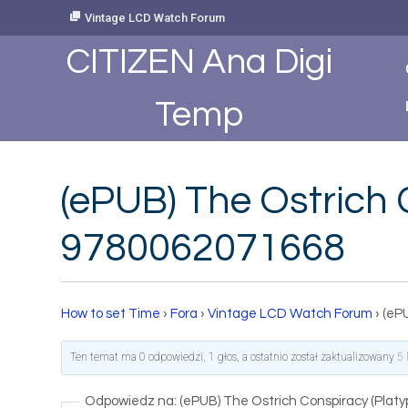
Skip
Vintage LCD Watch Forum
to
Content
CITIZEN Ana Digi
Temp
(ePUB) The Ostrich 
9780062071668
How to set Time
›
Fora
›
Vintage LCD Watch Forum
›
(ePU
Ten temat ma 0 odpowiedzi, 1 głos, a ostatnio został zaktualizowany
5 
Odpowiedz na: (ePUB) The Ostrich Conspiracy (Platy