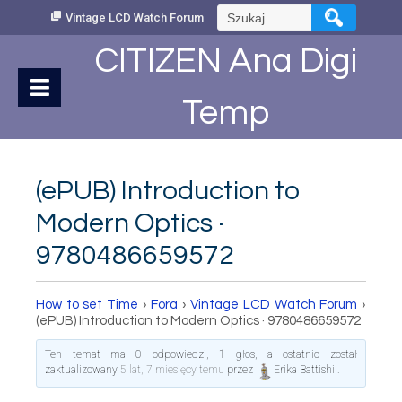
Skip
Szukaj:
Vintage LCD Watch Forum
to
Content
CITIZEN Ana Digi
Temp
(ePUB) Introduction to
Modern Optics ·
9780486659572
How to set Time
›
Fora
›
Vintage LCD Watch Forum
›
(ePUB) Introduction to Modern Optics · 9780486659572
Ten temat ma 0 odpowiedzi, 1 głos, a ostatnio został
zaktualizowany
5 lat, 7 miesięcy temu
przez
Erika Battishil
.