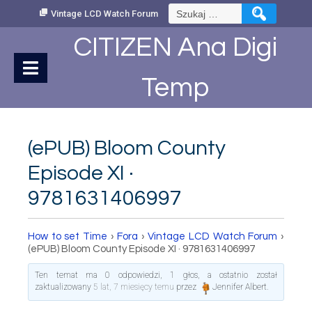
Skip
Szukaj:
Vintage LCD Watch Forum
to
Content
CITIZEN Ana Digi
Temp
(ePUB) Bloom County
Episode XI ·
9781631406997
How to set Time
›
Fora
›
Vintage LCD Watch Forum
›
(ePUB) Bloom County Episode XI · 9781631406997
Ten temat ma 0 odpowiedzi, 1 głos, a ostatnio został
zaktualizowany
5 lat, 7 miesięcy temu
przez
Jennifer Albert
.