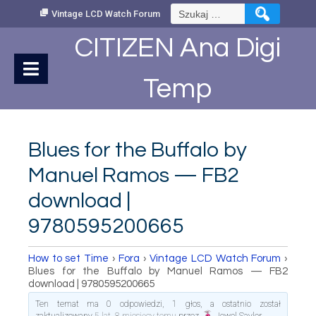
Skip
Szukaj:
Vintage LCD Watch Forum
to
Content
CITIZEN Ana Digi
Temp
Blues for the Buffalo by
Manuel Ramos — FB2
download |
9780595200665
How to set Time
›
Fora
›
Vintage LCD Watch Forum
›
Blues for the Buffalo by Manuel Ramos — FB2
download | 9780595200665
Ten temat ma 0 odpowiedzi, 1 głos, a ostatnio został