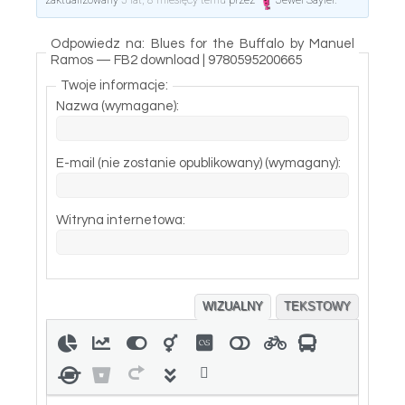
zaktualizowany
5 lat, 8 miesięcy temu
przez
Jewel Sayler
.
Odpowiedz na: Blues for the Buffalo by Manuel
Ramos — FB2 download | 9780595200665
Twoje informacje:
Nazwa (wymagane):
E-mail (nie zostanie opublikowany) (wymagany):
Witryna internetowa:
WIZUALNY
TEKSTOWY