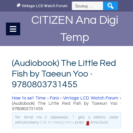
Skip
Szukaj:
Vintage LCD Watch Forum
to
Content
CITIZEN Ana Digi
Temp
(Audiobook) The Little Red
Fish by Taeeun Yoo ·
9780803731455
How to set Time
›
Fora
›
Vintage LCD Watch Forum
›
(Audiobook) The Little Red Fish by Taeeun Yoo ·
9780803731455
Ten temat ma 0 odpowiedzi, 1 głos, a ostatnio został
zaktualizowany
5 lat, 8 miesięcy temu
przez
Anna Quick
.