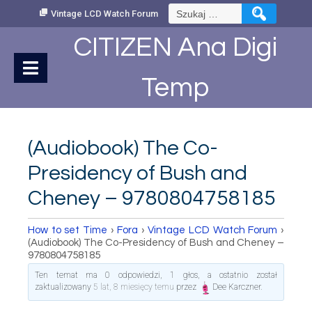
Skip
Szukaj:
Vintage LCD Watch Forum
to
Content
CITIZEN Ana Digi
Temp
(Audiobook) The Co-
Presidency of Bush and
Cheney – 9780804758185
How to set Time
›
Fora
›
Vintage LCD Watch Forum
›
(Audiobook) The Co-Presidency of Bush and Cheney –
9780804758185
Ten temat ma 0 odpowiedzi, 1 głos, a ostatnio został
zaktualizowany
5 lat, 8 miesięcy temu
przez
Dee Karczner
.