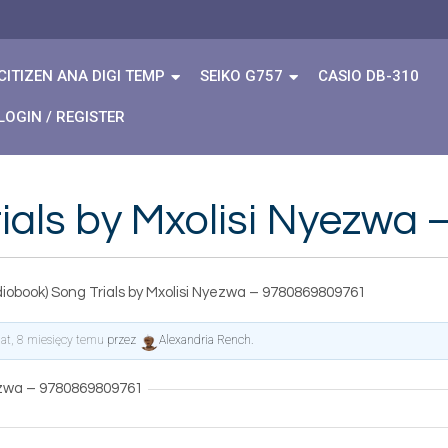
CITIZEN ANA DIGI TEMP
SEIKO G757
CASIO DB-310
LOGIN / REGISTER
rials by Mxolisi Nyezw
iobook) Song Trials by Mxolisi Nyezwa – 9780869809761
lat, 8 miesięcy temu
przez
Alexandria Rench
.
yezwa – 9780869809761