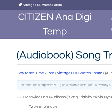
Skip
Vintage LCD Watch Forum
to
Content
CITIZEN Ana Digi
Temp
(Audiobook) Song T
How to set Time
›
Fora
›
Vintage LCD Watch Forum
›
(Aud
Ten temat ma 0 odpowiedzi, 1 głos, a ostatnio został zaktualizowany
5 
Odpowiedz na: (Audiobook) Song Trials by Mxolisi N
Twoje informacje: