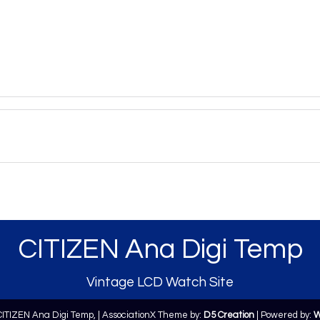
CITIZEN Ana Digi Temp
Vintage LCD Watch Site
CITIZEN Ana Digi Temp,
| AssociationX Theme by:
D5 Creation
| Powered by:
W