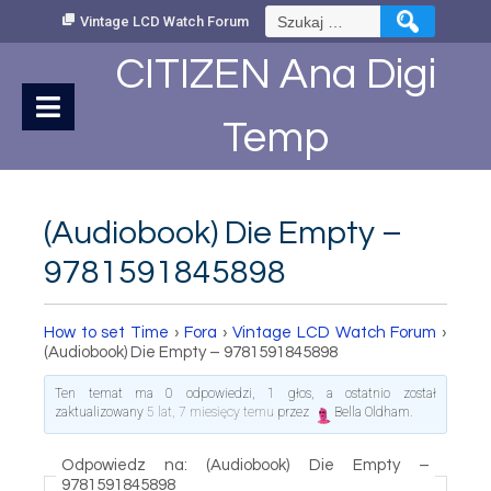
Skip
Szukaj:
Vintage LCD Watch Forum
to
Content
CITIZEN Ana Digi
Temp
(Audiobook) Die Empty –
9781591845898
How to set Time
›
Fora
›
Vintage LCD Watch Forum
›
(Audiobook) Die Empty – 9781591845898
Ten temat ma 0 odpowiedzi, 1 głos, a ostatnio został
zaktualizowany
5 lat, 7 miesięcy temu
przez
Bella Oldham
.
Odpowiedz na: (Audiobook) Die Empty –
9781591845898