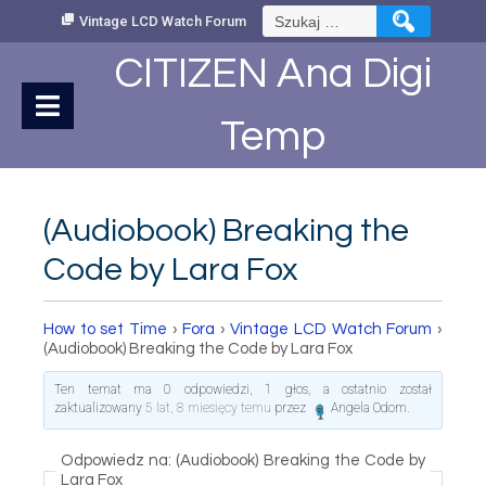
Skip
Szukaj:
Vintage LCD Watch Forum
to
Content
CITIZEN Ana Digi
Temp
(Audiobook) Breaking the
Code by Lara Fox
How to set Time
›
Fora
›
Vintage LCD Watch Forum
›
(Audiobook) Breaking the Code by Lara Fox
Ten temat ma 0 odpowiedzi, 1 głos, a ostatnio został
zaktualizowany
5 lat, 8 miesięcy temu
przez
Angela Odom
.
Odpowiedz na: (Audiobook) Breaking the Code by
Lara Fox