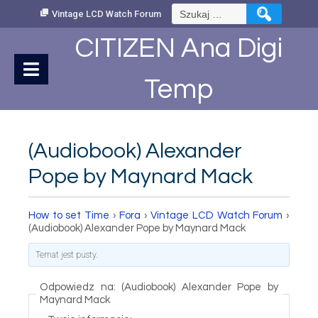
Skip
Szukaj:
Vintage LCD Watch Forum
to
Content
CITIZEN Ana Digi
Temp
(Audiobook) Alexander
Pope by Maynard Mack
How to set Time
›
Fora
›
Vintage LCD Watch Forum
›
(Audiobook) Alexander Pope by Maynard Mack
Temat jest pusty.
Odpowiedz na: (Audiobook) Alexander Pope by
Maynard Mack