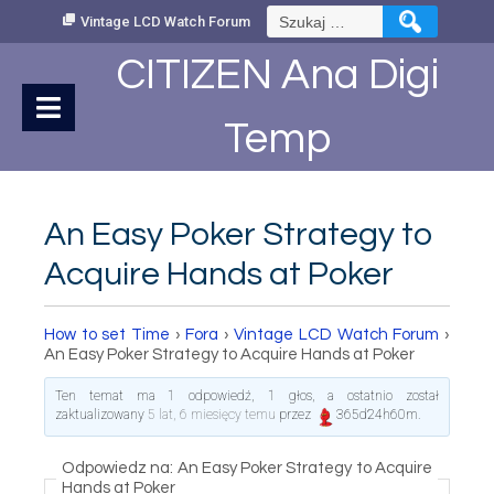
Skip
Szukaj:
Vintage LCD Watch Forum
to
Content
CITIZEN Ana Digi
Temp
An Easy Poker Strategy to
Acquire Hands at Poker
How to set Time
›
Fora
›
Vintage LCD Watch Forum
›
An Easy Poker Strategy to Acquire Hands at Poker
Ten temat ma 1 odpowiedź, 1 głos, a ostatnio został
zaktualizowany
5 lat, 6 miesięcy temu
przez
365d24h60m
.
Odpowiedz na: An Easy Poker Strategy to Acquire
Hands at Poker