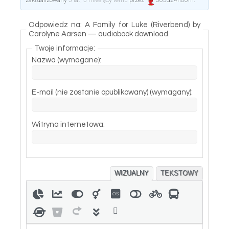
zaktualizowany
5 lat, 5 miesięcy temu
przez
365d24h60m
.
Odpowiedz na: A Family for Luke (Riverbend) by
Carolyne Aarsen — audiobook download
Twoje informacje:
Nazwa (wymagane):
E-mail (nie zostanie opublikowany) (wymagany):
Witryna internetowa:
WIZUALNY
TEKSTOWY