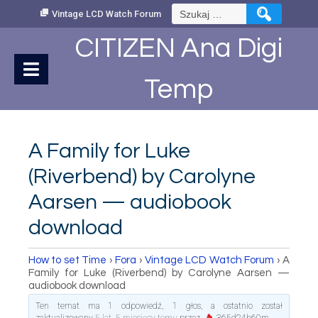
Skip
Szukaj:
Vintage LCD Watch Forum
to
Content
CITIZEN Ana Digi
Temp
A Family for Luke
(Riverbend) by Carolyne
Aarsen — audiobook
download
How to set Time
›
Fora
›
Vintage LCD Watch Forum
›
A
Family for Luke (Riverbend) by Carolyne Aarsen —
audiobook download
Ten temat ma 1 odpowiedź, 1 głos, a ostatnio został