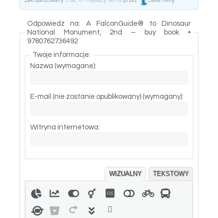
zaktualizowany
5 lat, 8 miesięcy temu
przez
Jake Kelly
.
Odpowiedz na: A FalconGuide® to Dinosaur
National Monument, 2nd – buy book •
9780762736492
Twoje informacje:
Nazwa (wymagane):
E-mail (nie zostanie opublikowany) (wymagany):
Witryna internetowa:
WIZUALNY
TEKSTOWY