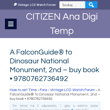
Skip
Szukaj:
Vintage LCD Watch Forum
to
Content
CITIZEN Ana Digi
Temp
A FalconGuide® to
Dinosaur National
Monument, 2nd – buy book
• 9780762736492
How to set Time
›
Fora
›
Vintage LCD Watch Forum
›
A
FalconGuide® to Dinosaur National Monument, 2nd –
buy book • 9780762736492
Ten temat ma 0 odpowiedzi, 1 głos, a ostatnio został